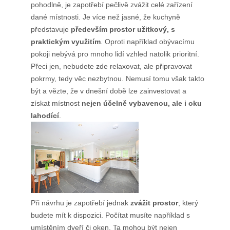
pohodlně, je zapotřebí pečlivě zvážit celé zařízení
Produkty
dané místnosti. Je více než jasné, že kuchyně
Služby
představuje
především prostor užitkový, s
praktickým využitím
. Oproti například obývacímu
Sport
pokoji nebývá pro mnoho lidí vzhled natolik prioritní.
Přeci jen, nebudete zde relaxovat, ale připravovat
Web
pokrmy, tedy věc nezbytnou. Nemusí tomu však takto
být a vězte, že v dnešní době lze zainvestovat a
Zvířata
získat místnost
nejen účelně vybavenou, ale i oku
lahodící
.
Při návrhu je zapotřebí jednak
zvážit prostor
, který
budete mít k dispozici. Počítat musíte například s
umístěním dveří či oken. Ta mohou být nejen