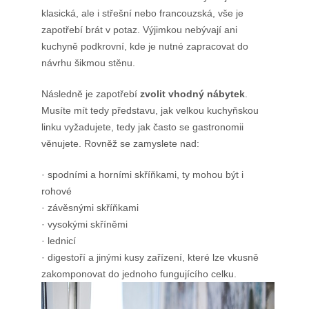
klasická, ale i střešní nebo francouzská, vše je
zapotřebí brát v potaz. Výjimkou nebývají ani
kuchyně podkrovní, kde je nutné zapracovat do
návrhu šikmou stěnu.
Následně je zapotřebí
zvolit vhodný nábytek
.
Musíte mít tedy představu, jak velkou kuchyňskou
linku vyžadujete, tedy jak často se gastronomii
věnujete. Rovněž se zamyslete nad:
· spodními a horními skříňkami, ty mohou být i
rohové
· závěsnými skříňkami
· vysokými skříněmi
· lednicí
· digestoří a jinými kusy zařízení, které lze vkusně
zakomponovat do jednoho fungujícího celku.