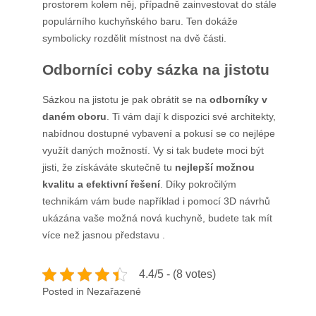
prostorem kolem něj, případně zainvestovat do stále
populárního kuchyňského baru. Ten dokáže
symbolicky rozdělit místnost na dvě části.
Odborníci coby sázka na jistotu
Sázkou na jistotu je pak obrátit se na
odborníky v
daném oboru
. Ti vám dají k dispozici své architekty,
nabídnou dostupné vybavení a pokusí se co nejlépe
využít daných možností. Vy si tak budete moci být
jisti, že získáváte skutečně tu
nejlepší možnou
kvalitu a efektivní řešení
. Díky pokročilým
technikám vám bude například i pomocí 3D návrhů
ukázána vaše možná nová kuchyně, budete tak mít
více než jasnou představu
.
4.4/5 - (8 votes)
Posted in Nezařazené