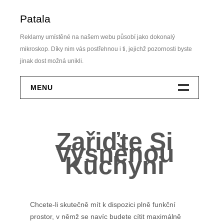
Skip
Patala
to
content
Reklamy umístěné na našem webu působí jako dokonalý
mikroskop. Díky nim vás postřehnou i ti, jejichž pozornosti byste
jinak dost možná unikli.
MENU
Dům A Zahrada
Zařiďte Si
Elektro
Vysněnou
Kuchyni
Finance
Krása
Chcete-li skutečně mít k dispozici plně funkční
Móda
prostor, v němž se navíc budete cítit maximálně