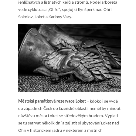
jehličnatých a listnatých keřů a stromů. Podél arboreta
vede cyklotrasa „Ohře“, spojující Kynšperk nad Ohří,
Sokolov, Loket a Karlovy Vary.
Městská památková rezervace Loket
– kdokoli se vydá
do západních Čech do lázeňské oblasti, neměl by minout
návštěvu města Loket se středověkým hradem. Vyplatí
se tu setrvat několik dní a zajistit si
ubytování Loket nad
Ohří
v historickém jádru v některém z místních