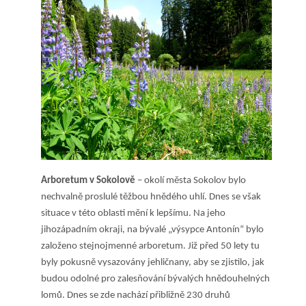
Arboretum v Sokolově
– okolí města Sokolov bylo
nechvalně proslulé těžbou hnědého uhlí. Dnes se však
situace v této oblasti mění k lepšímu. Na jeho
jihozápadním okraji, na bývalé „výsypce Antonín“ bylo
založeno stejnojmenné arboretum. Již před 50 lety tu
byly pokusně vysazovány jehličnany, aby se zjistilo, jak
budou odolné pro zalesňování bývalých hnědouhelných
lomů. Dnes se zde nachází přibližně 230 druhů