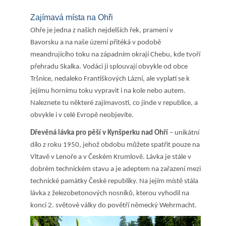
Produkty
Zajímavá místa na Ohři
Služby
Ohře je jedna z našich nejdelších řek, pramení v
Bavorsku a na naše území přitéká v podobě
Sport
meandrujícího toku na západním okraji Chebu, kde tvoří
přehradu Skalka. Vodáci ji splouvají obvykle od obce
Web
Tršnice, nedaleko Františkových Lázní, ale vyplatí se k
jejímu hornímu toku vypravit i na kole nebo autem.
Zvířata
Naleznete tu některé zajímavosti, co jinde v republice, a
obvykle i v celé Evropě neobjevíte.
Dřevěná lávka pro pěší v Kynšperku nad Ohří
– unikátní
dílo z roku 1950, jehož obdobu můžete spatřit pouze na
Vltavě v Lenoře a v Českém Krumlově. Lávka je stále v
dobrém technickém stavu a je adeptem na zařazení mezi
technické památky České republiky. Na jejím místě stála
lávka z železobetonových nosníků, kterou vyhodil na
konci 2. světové války do povětří německý Wehrmacht.