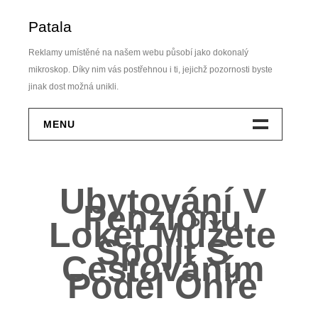
Skip
Patala
to
content
Reklamy umístěné na našem webu působí jako dokonalý
mikroskop. Díky nim vás postřehnou i ti, jejichž pozornosti byste
jinak dost možná unikli.
MENU
Dům A Zahrada
Ubytování V
Elektro
Penzionu
Loket Můžete
Finance
Spojit S
Cestováním
Krása
Podél Ohře
Móda