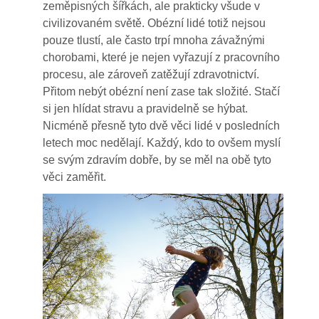
zeměpisných šířkách, ale prakticky všude v
Produkty
civilizovaném světě. Obézní lidé totiž nejsou
pouze tlustí, ale často trpí mnoha závažnými
Služby
chorobami, které je nejen vyřazují z pracovního
Sport
procesu, ale zároveň zatěžují zdravotnictví.
Přitom nebýt obézní není zase tak složité. Stačí
Web
si jen hlídat stravu a pravidelně se hýbat.
Nicméně přesně tyto dvě věci lidé v posledních
Zvířata
letech moc nedělají. Každý, kdo to ovšem myslí
se svým zdravím dobře, by se měl na obě tyto
věci zaměřit.