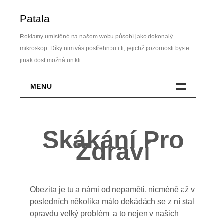
Skip
Patala
to
content
Reklamy umístěné na našem webu působí jako dokonalý
mikroskop. Díky nim vás postřehnou i ti, jejichž pozornosti byste
jinak dost možná unikli.
MENU
Dům A Zahrada
Skákání Pro
Elektro
Zdraví
Finance
Krása
Obezita je tu a námi od nepaměti, nicméně až v
posledních několika málo dekádách se z ní stal
Móda
opravdu velký problém, a to nejen v našich