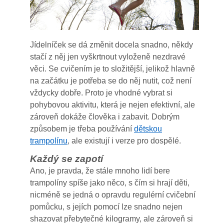
Jídelníček se dá změnit docela snadno, někdy
stačí z něj jen vyškrtnout vyloženě nezdravé
věci. Se cvičením je to složitější, jelikož hlavně
na začátku je potřeba se do něj nutit, což není
vždycky dobře. Proto je vhodné vybrat si
pohybovou aktivitu, která je nejen efektivní, ale
zároveň dokáže člověka i zabavit. Dobrým
způsobem je třeba používání
dětskou
trampolínu
, ale existují i verze pro dospělé.
Každý se zapotí
Ano, je pravda, že stále mnoho lidí bere
trampolíny spíše jako něco, s čím si hrají děti,
nicméně se jedná o opravdu regulérní cvičební
pomůcku, s jejích pomocí lze snadno nejen
shazovat přebytečné kilogramy, ale zároveň si