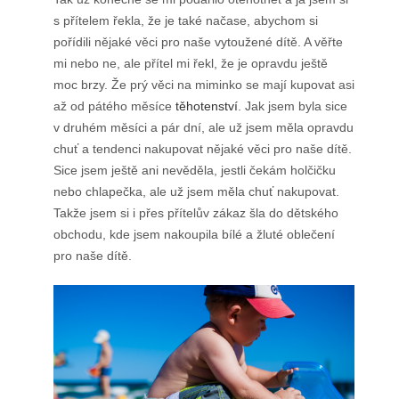
Produkty
s přítelem řekla, že je také načase, abychom si
pořídili nějaké věci pro naše vytoužené dítě. A věřte
Služby
mi nebo ne, ale přítel mi řekl, že je opravdu ještě
moc brzy. Že prý věci na miminko se mají kupovat asi
Sport
až od pátého měsíce
těhotenství
. Jak jsem byla sice
v druhém měsíci a pár dní, ale už jsem měla opravdu
Web
chuť a tendenci nakupovat nějaké věci pro naše dítě.
Sice jsem ještě ani nevěděla, jestli čekám holčičku
Zvířata
nebo chlapečka, ale už jsem měla chuť nakupovat.
Takže jsem si i přes přítelův zákaz šla do dětského
obchodu, kde jsem nakoupila bílé a žluté oblečení
pro naše dítě.