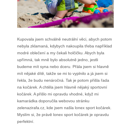
Kupovala jsem schválně neutrální věci, abych potom
nebyla zklamaná, kdybych nakoupila třeba například
modré oblečení a my čekali holčičku. Abych byla
upřímná, tak mně bylo absolutně jedno, jestli
budeme mít syna nebo dceru. Přála jsem si hlavně
mít nějaké dítě, takže se mi to vyplnilo a já jsem si
řekla, že budu nenáročná. Tak je potom přišla řada
na kočárek. A chtěla jsem hlavně nějaký sportovní
kočárek. A přišlo mi opravdu vhodné, když mi
kamarádka doporučila webovou stránku
zelenazirafa.cz, kde jsem našla lonex sport kočárek.
Myslím si, že právě lonex sport kočárek je opravdu
perfektní.