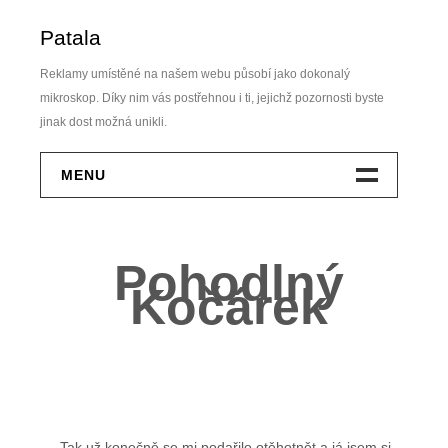
Skip
Patala
to
content
Reklamy umístěné na našem webu působí jako dokonalý
mikroskop. Díky nim vás postřehnou i ti, jejichž pozornosti byste
jinak dost možná unikli.
MENU
Dům A Zahrada
Pohodlný
Elektro
Kočárek
Finance
Krása
Móda
Tak už konečně se mi podařilo otěhotnět a já jsem si