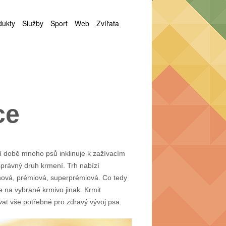
dukty
Služby
Sport
Web
Zvířata
ce
ní době mnoho psů inklinuje k zažívacím
správný druh krmení. Trh nabízí
einová, prémiová, superprémiová. Co tedy
 na vybrané krmivo jinak. Krmit
vat vše potřebné pro zdravý vývoj psa.