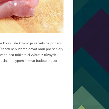
e koupi, ale krmivo je ve většině případů
Štěněti nebudeme dávat řadu pro seniory
ravého psa můžete si vybrat z různých
o. Speciálním typem krmiva budete muset