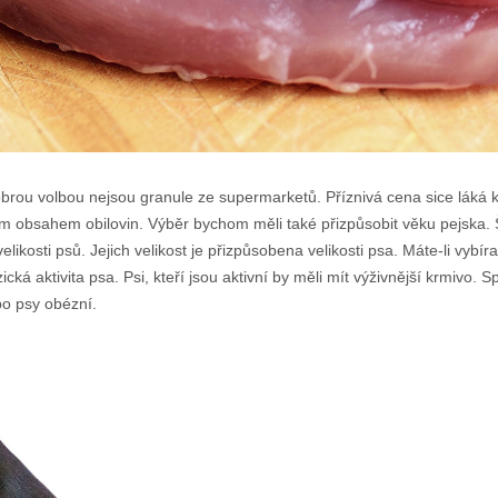
obrou volbou nejsou granule ze supermarketů. Příznivá cena sice láká k
 obsahem obilovin. Výběr bychom měli také přizpůsobit věku pejska. 
likosti psů. Jejich velikost je přizpůsobena velikosti psa. Máte-li vybí
yzická aktivita psa. Psi, kteří jsou aktivní by měli mít výživnější krmiv
bo psy obézní.