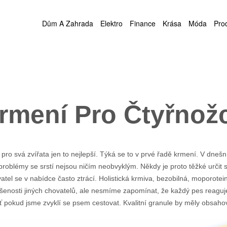
Dům A Zahrada
Elektro
Finance
Krása
Móda
Pro
rmení Pro Čtyřnož
pro svá zvířata jen to nejlepší. Týká se to v prvé řadě krmení. V dneš
 problémy se srstí nejsou ničím neobvyklým. Někdy je proto těžké určit 
atel se v nabídce často ztrácí. Holistická krmiva, bezobilná, moporot
enosti jiných chovatelů, ale nesmíme zapomínat, že každý pes reaguje
ť pokud jsme zvyklí se psem cestovat. Kvalitní granule by měly obsaho