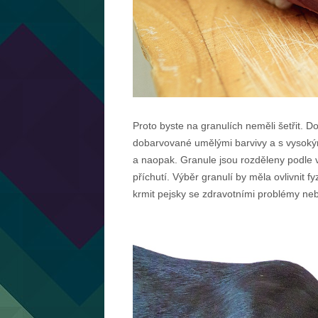
Proto byste na granulích neměli šetřit. D
dobarvované umělými barvivy a s vysokým
a naopak. Granule jsou rozděleny podle ve
příchutí. Výběr granulí by měla ovlivnit f
krmit pejsky se zdravotními problémy ne