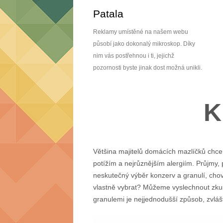
Skip
Patala
to
content
Reklamy umístěné na našem webu
působí jako dokonalý mikroskop. Díky
nim vás postřehnou i ti, jejichž
pozornosti byste jinak dost možná unikli.
K
Většina majitelů domácích mazlíčků chce 
potížím a nejrůznějším alergiím. Průjmy,
neskutečný výběr konzerv a granulí, chov
vlastně vybrat? Můžeme vyslechnout zkuš
granulemi je nejjednodušší způsob, zvláš