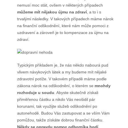
nemusí moc stát, ovšem v některých případech
můžeme mít nějakou újmu na zdraví
, a to i s
trvalými následky. V takových případech máme nárok
na finanční odškodnění, které nám může pomoci z
uzdravení a zároveň je to kompenzace za újmu na
zdraví.
Typickým příkladem je, že nás někdo nabourá pud
vlivem návykových látek a my budeme mít nějaké
zdravotní potíže. V takovém případě máme podle
zákona nárok na odškodnění, o kterém se
mnohdy
rozhoduje u soudu
. Abyste skutečně získali
přiměřenou částku a nikdo Vás neošidil pár
korunami, tak využijte služeb
odškodnění po
autonehodě
. Budou Vás zastupovat a se vším Vám
pomůžou, takže získáte dobrou finanční částku.
Někdy se opravdu pomoc odborníka hodí
.