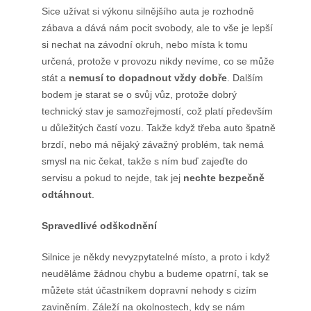
Sice užívat si výkonu silnějšího auta je rozhodně
zábava a dává nám pocit svobody, ale to vše je lepší
si nechat na závodní okruh, nebo místa k tomu
určená, protože v provozu nikdy nevíme, co se může
stát a
nemusí to dopadnout vždy dobře
. Dalším
bodem je starat se o svůj vůz, protože dobrý
technický stav je samozřejmostí, což platí především
u důležitých častí vozu. Takže když třeba auto špatně
brzdí, nebo má nějaký závažný problém, tak nemá
smysl na nic čekat, takže s ním buď zajeďte do
servisu a pokud to nejde, tak jej
nechte bezpečně
odtáhnout
.
Spravedlivé odškodnění
Silnice je někdy nevyzpytatelné místo, a proto i když
neuděláme žádnou chybu a budeme opatrní, tak se
můžete stát účastníkem dopravní nehody s cizím
zaviněním. Záleží na okolnostech, kdy se nám