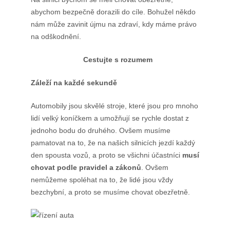
Produkty
abychom bezpečně dorazili do cíle. Bohužel někdo
nám může zavinit újmu na zdraví, kdy máme právo
Služby
na odškodnění.
Sport
Cestujte s rozumem
Web
Záleží na každé sekundě
Zvířata
Automobily jsou skvělé stroje, které jsou pro mnoho
lidí velký koníčkem a umožňují se rychle dostat z
jednoho bodu do druhého. Ovšem musíme
pamatovat na to, že na našich silnicích jezdí každý
den spousta vozů, a proto se všichni účastníci
musí
chovat podle pravidel a zákonů
. Ovšem
nemůžeme spoléhat na to, že lidé jsou vždy
bezchybní, a proto se musíme chovat obezřetně.