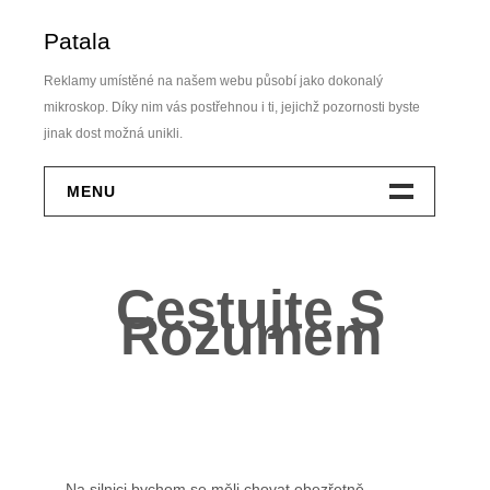
Skip
Patala
to
content
Reklamy umístěné na našem webu působí jako dokonalý
mikroskop. Díky nim vás postřehnou i ti, jejichž pozornosti byste
jinak dost možná unikli.
MENU
Dům A Zahrada
Cestujte S
Elektro
Rozumem
Finance
Krása
Móda
Na silnici bychom se měli chovat obezřetně,